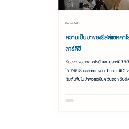
Dec 14, 2022
ความเป็นมาของยีสต์แซคคาโร
ลาร์ดิอี
เรื่องราวของแซคคาโรมัยเซส บูลาร์ดิอี ซีเอ็
ไอ-745 (Saccharomyces boulardii CN
เริ่มต้นขึ้นในป่าของเอเชียตะวันออกเฉียงใต